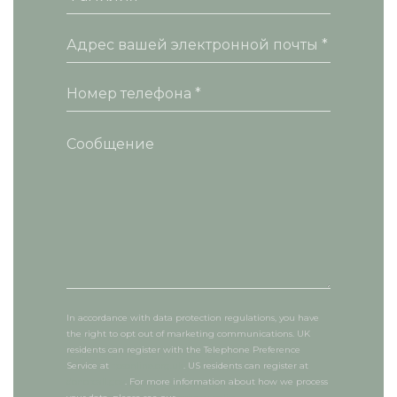
In accordance with data protection regulations, you have
the right to opt out of marketing communications. UK
residents can register with the Telephone Preference
Service at
tpsonline.org.uk
. US residents can register at
donotcall.gov
. For more information about how we process