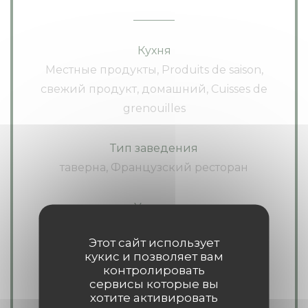
Кухня
Местные продукты, Produits de saison,
свежий продукт, домашний, Cuisses de
grenouilles
Тип заведения
таверна, Французский ресторан
Услуги
Частный прокат, терраса, Вай-фай
Этот сайт использует
кукис и позволяет вам
Способы оплаты
контролировать
сервисы которые вы
Amex, Mobile payment, Без контакта,
хотите активировать
Apple Pay, Paiement Sans Contact,