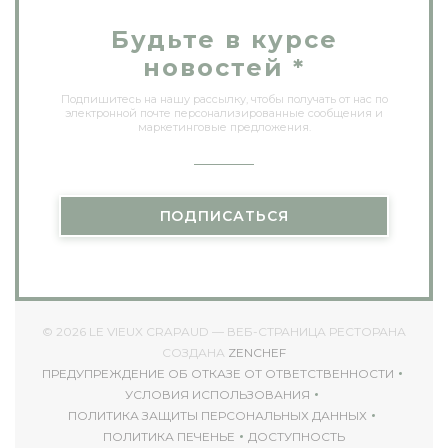
Будьте в курсе
новостей
*
Подпишитесь на нашу рассылку, чтобы получать от нас по
электронной почте персонализированные сообщения и
маркетинговые предложения.
ПОДПИСАТЬСЯ
© 2026 LE VIEUX CRAPAUD — ВЕБ-СТРАНИЦА РЕСТОРАНА
((ОТКРЫВАЕТСЯ В НОВОМ
СОЗДАНА
ZENCHEF
ПРЕДУПРЕЖДЕНИЕ ОБ ОТКАЗЕ ОТ ОТВЕТСТВЕННОСТИ
((ОТКРЫВАЕТСЯ В НОВОМ ОКНЕ))
УСЛОВИЯ ИСПОЛЬЗОВАНИЯ
((ОТКРЫВАЕТСЯ В НОВОМ ОКНЕ))
ПОЛИТИКА ЗАЩИТЫ ПЕРСОНАЛЬНЫХ ДАННЫХ
((ОТКРЫВАЕТСЯ В НОВОМ ОКНЕ))
ПОЛИТИКА ПЕЧЕНЬЕ
ДОСТУПНОСТЬ
((ОТКРЫВАЕТСЯ В НОВОМ ОКНЕ))
((ОТКРЫВАЕТСЯ В НОВ