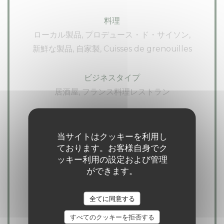
料理
ローカル製品, プロデュース・ド・サイソン,
新鮮な製品, 自家製, Cuisses de grenouilles
ビジネスタイプ
居酒屋, フランス料理レストラン
サービス
貸し切り, テラス, Wi-Fi
当サイトはクッキーを利用し
ております。お客様自身でク
ッキー利用の設定および管理
ご利用可能なお支払い方法
ができます。
ビットコイン, Amex, モバイル決済, タッチ決
済 クレジットカード, アップルペイ, EN - モ
全てに同意する
ネ, ユーロカード /マスターカード, 現金, マエ
すべてのクッキーを拒否する
ストロ, ビザ, アメックス, カルトブルー