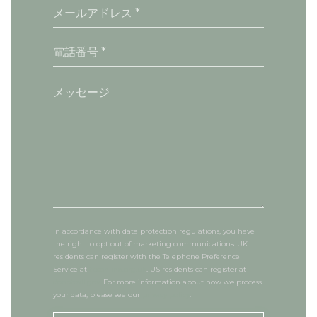
In accordance with data protection regulations, you have
the right to opt out of marketing communications. UK
residents can register with the Telephone Preference
Service at
tpsonline.org.uk
. US residents can register at
donotcall.gov
. For more information about how we process
your data, please see our
privacy policy
.