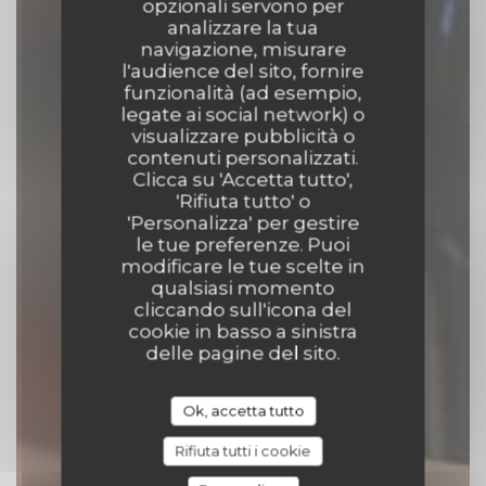
opzionali servono per
analizzare la tua
navigazione, misurare
l'audience del sito, fornire
Le Vieux Crapaud
funzionalità (ad esempio,
legate ai social network) o
visualizzare pubblicità o
PUB
|
PARIS
contenuti personalizzati.
Clicca su 'Accetta tutto',
'Rifiuta tutto' o
PRENOTA
'Personalizza' per gestire
le tue preferenze. Puoi
modificare le tue scelte in
qualsiasi momento
cliccando sull'icona del
cookie in basso a sinistra
delle pagine del sito.
Ok, accetta tutto
Rifiuta tutti i cookie