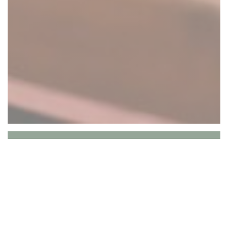
Le Vieux Crapaud
Ristorante a due passi dagli Champs-
Elysées